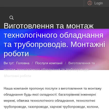
Login
Виготовлення та монтаж
технологічного обладнання
та трубопроводів. Монтажні
роботи
Ви тут:
Головна
Послуги компанії
Виготовлення та
/
/
монтаж технологічного обладнання та трубопроводів.
Монтажні роботи
Наша компанія пропонує послуги з виготовлення та монтажу
обладнання будь-якої складності: багаторівневі інженерні
мережі, обвязка технологічного обладнання, технологічні
трубопроводи, газопроводи, харчові трубопроводи, колони,