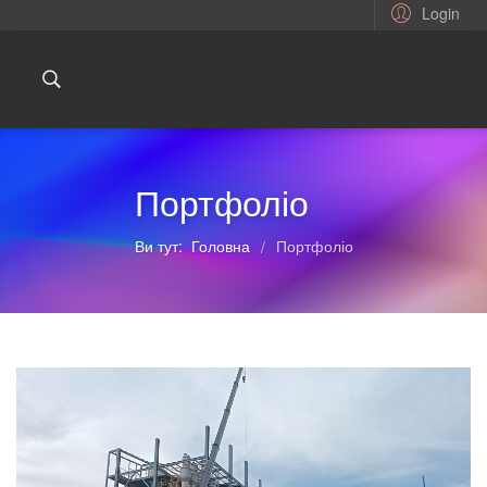
Login
Портфоліо
Ви тут:
Головна
Портфоліо
/