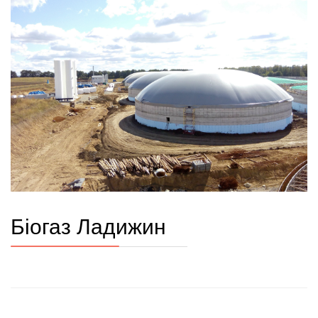
Біогаз Ладижин