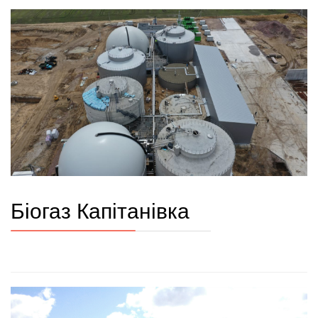
Біогаз Капітанівка