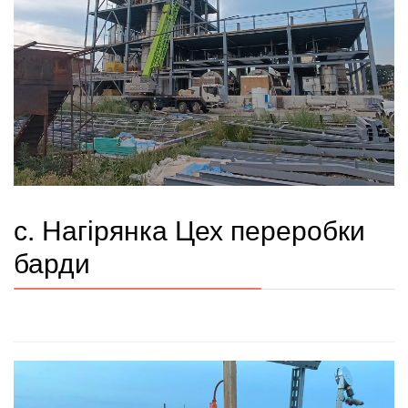
с. Нагірянка Цех переробки
барди